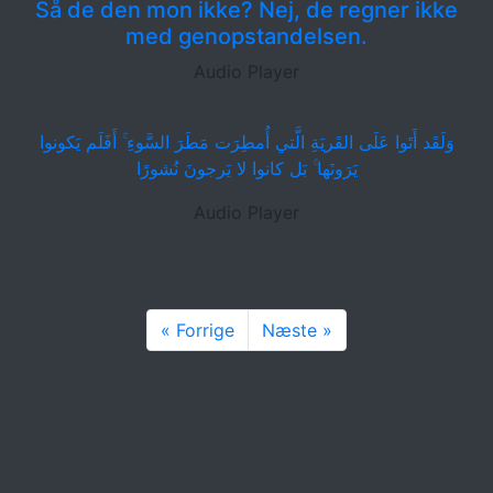
Så de den mon ikke? Nej, de regner ikke
med genopstandelsen.
Audio Player
وَلَقَد أَتَوا عَلَى القَريَةِ الَّتي أُمطِرَت مَطَرَ السَّوءِ ۚ أَفَلَم يَكونوا
يَرَونَها ۚ بَل كانوا لا يَرجونَ نُشورًا
Audio Player
« Forrige
Næste »