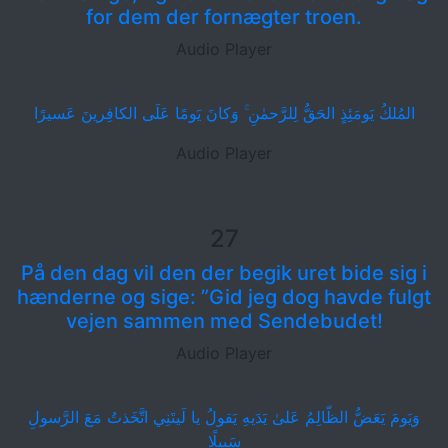
for dem der fornægter troen.
Audio Player
المُلكُ يَومَئِذٍ الحَقُّ لِلرَّحمٰنِ ۚ وَكانَ يَومًا عَلَى الكافِرينَ عَسيرًا
Audio Player
27
På den dag vil den der begik uret bide sig i
hænderne og sige: ”Gid jeg dog havde fulgt
vejen sammen med Sendebudet!
Audio Player
وَيَومَ يَعَضُّ الظّالِمُ عَلىٰ يَدَيهِ يَقولُ يا لَيتَنِي اتَّخَذتُ مَعَ الرَّسولِ
سَبيلًا