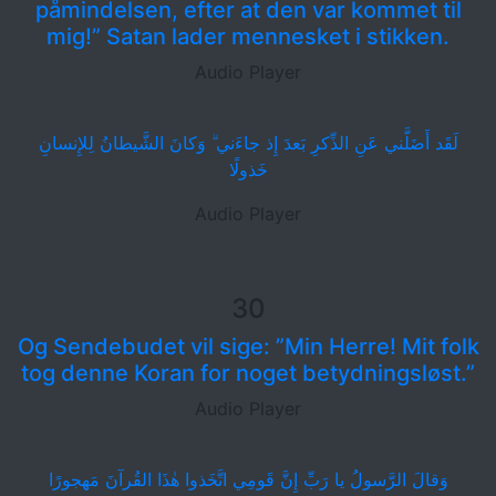
påmindelsen, efter at den var kommet til
mig!” Satan lader mennesket i stikken.
Audio Player
لَقَد أَضَلَّني عَنِ الذِّكرِ بَعدَ إِذ جاءَني ۗ وَكانَ الشَّيطانُ لِلإِنسانِ
خَذولًا
Audio Player
30
Og Sendebudet vil sige: ”Min Herre! Mit folk
tog denne Koran for noget betydningsløst.”
Audio Player
وَقالَ الرَّسولُ يا رَبِّ إِنَّ قَومِي اتَّخَذوا هٰذَا القُرآنَ مَهجورًا