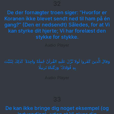
32
De der fornægter troen siger: ”Hvorfor er
Koranen ikke blevet sendt ned til ham på én
gang?” (Den er nedsendt) Således, for at Vi
kan styrke dit hjerte; Vi har forelæst den
stykke for stykke.
Audio Player
وَقالَ الَّذينَ كَفَروا لَولا نُزِّلَ عَلَيهِ القُرآنُ جُملَةً واحِدَةً ۚ كَذٰلِكَ لِنُثَبِّتَ
بِهِ فُؤادَكَ ۖ وَرَتَّلناهُ تَرتيلًا
Audio Player
33
De kan ikke bringe dig noget eksempel (og