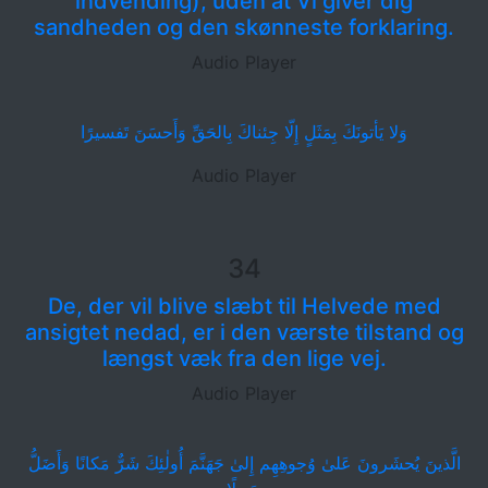
indvending), uden at Vi giver dig
sandheden og den skønneste forklaring.
Audio Player
وَلا يَأتونَكَ بِمَثَلٍ إِلّا جِئناكَ بِالحَقِّ وَأَحسَنَ تَفسيرًا
Audio Player
34
De, der vil blive slæbt til Helvede med
ansigtet nedad, er i den værste tilstand og
længst væk fra den lige vej.
Audio Player
الَّذينَ يُحشَرونَ عَلىٰ وُجوهِهِم إِلىٰ جَهَنَّمَ أُولٰئِكَ شَرٌّ مَكانًا وَأَضَلُّ