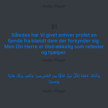
Audio Player
31
Således har Vi givet enhver profet en
fjende fra blandt dem der forsynder sig.
Men Din Herre er tilstrækkelig som retleder
og hjælper.
Audio Player
وَكَذٰلِكَ جَعَلنا لِكُلِّ نَبِيٍّ عَدُوًّا مِنَ المُجرِمينَ ۗ وَكَفىٰ بِرَبِّكَ هادِيًا
وَنَصيرًا
Audio Player