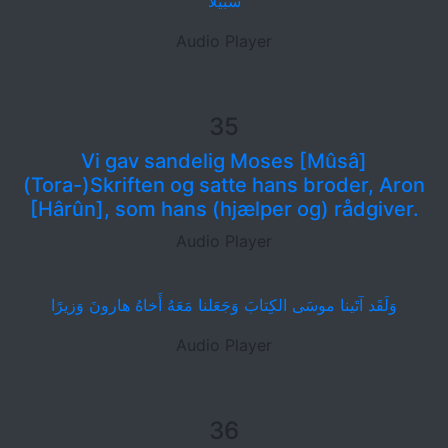
سَبيلًا
Audio Player
35
Vi gav sandelig Moses [Mûsâ]
(Tora-)Skriften og satte hans broder, Aron
[Hârûn], som hans (hjælper og) rådgiver.
Audio Player
وَلَقَد آتَينا موسَى الكِتابَ وَجَعَلنا مَعَهُ أَخاهُ هارونَ وَزيرًا
Audio Player
36