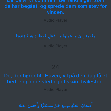
Derpå vil Vi komme til de handlinger, som
de har begået, og sprede dem som støv for
vinden.
Audio Player
وَقَدِمنا إِلىٰ ما عَمِلوا مِن عَمَلٍ فَجَعَلناهُ هَباءً مَنثورًا
Audio Player
24
De, der hører til i Haven, vil på den dag få et
bedre opholdssted og et skønt hvilested.
Audio Player
أَصحابُ الجَنَّةِ يَومَئِذٍ خَيرٌ مُستَقَرًّا وَأَحسَنُ مَقيلًا