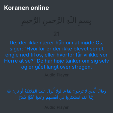
Koranen
25. Sondringen الفرقان
Koranen online
بِسمِ اللَّهِ الرَّحمٰنِ الرَّحيمِ
21
De, der ikke nærer håb om at møde Os,
siger: ”Hvorfor er der ikke blevet sendt
engle ned til os, eller hvorfor får vi ikke vor
Herre at se?” De har høje tanker om sig selv
og er gået langt over stregen.
Audio Player
۞ وَقالَ الَّذينَ لا يَرجونَ لِقاءَنا لَولا أُنزِلَ عَلَينَا المَلائِكَةُ أَو نَرىٰ
رَبَّنا ۗ لَقَدِ استَكبَروا في أَنفُسِهِم وَعَتَوا عُتُوًّا كَبيرًا
Audio Player