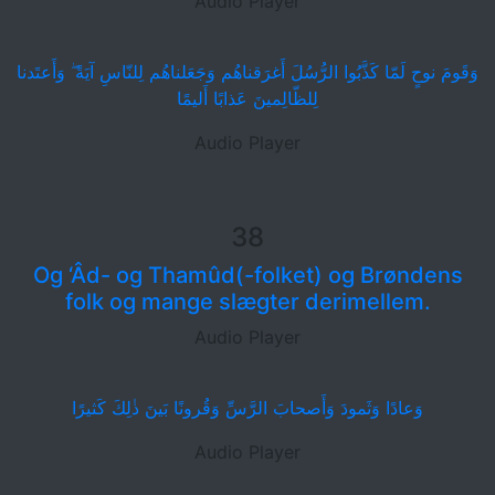
Audio Player
وَقَومَ نوحٍ لَمّا كَذَّبُوا الرُّسُلَ أَغرَقناهُم وَجَعَلناهُم لِلنّاسِ آيَةً ۖ وَأَعتَدنا
لِلظّالِمينَ عَذابًا أَليمًا
Audio Player
38
Og ‘Âd- og Thamûd(-folket) og Brøndens
folk og mange slægter derimellem.
Audio Player
وَعادًا وَثَمودَ وَأَصحابَ الرَّسِّ وَقُرونًا بَينَ ذٰلِكَ كَثيرًا
Audio Player