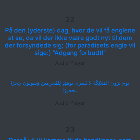
22
På den (yderste) dag, hvor de vil få englene
at se, da vil der ikke være godt nyt til dem
der forsyndede sig; (for paradisets engle vil
sige:) ”Adgang forbudt!”
Audio Player
يَومَ يَرَونَ المَلائِكَةَ لا بُشرىٰ يَومَئِذٍ لِلمُجرِمينَ وَيَقولونَ حِجرًا
مَحجورًا
Audio Player
23