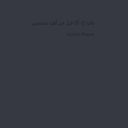
قالوا إِنّا كُنّا قَبلُ في أَهلِنا مُشفِقينَ
Audio Player