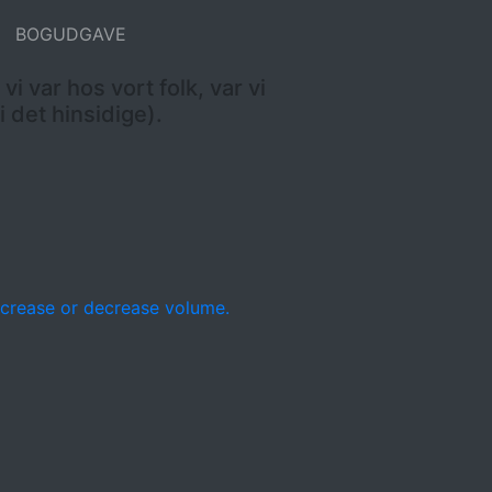
BOGUDGAVE
 vi var hos vort folk, var vi
i det hinsidige).
crease or decrease volume.