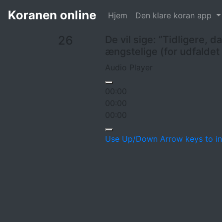
Koran
52. Bjerget الطور
26
Koranen online
Hjem
Den klare koran app
26
De vil sige: ”Tidligere, da
ængstelige (for udfaldet 
Audio Player
00:00
00:00
00:00
Use Up/Down Arrow keys to in