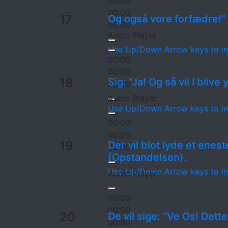
00:00
00:00
17
Og også vore forfædre!”
00:00
Audio Player
Use Up/Down Arrow keys to in
00:00
00:00
18
Sig: ”Ja! Og så vil I blive
00:00
Audio Player
Use Up/Down Arrow keys to in
00:00
00:00
19
Der vil blot lyde et enest
00:00
(Opstandelsen).
Use Up/Down Arrow keys to in
Audio Player
00:00
00:00
20
De vil sige: ”Ve Os! Det
00:00