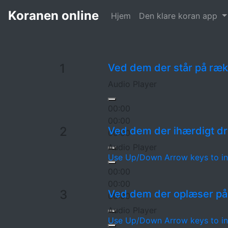
Koranen
37. De der står på række الصافات
Koranen online
Hjem
Den klare koran app
1
Ved dem der står på rækk
Audio Player
00:00
00:00
2
Ved dem der ihærdigt dri
00:00
Audio Player
Use Up/Down Arrow keys to in
00:00
00:00
3
Ved dem der oplæser på
00:00
Audio Player
Use Up/Down Arrow keys to in