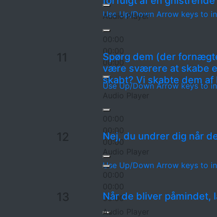
forfulgt af en gnistrend
Use Up/Down Arrow keys to in
Audio Player
00:00
00:00
11
Spørg dem (der fornægte
00:00
være sværere at skabe e
skabt? Vi skabte dem af k
Use Up/Down Arrow keys to in
Audio Player
00:00
00:00
12
Nej, du undrer dig når de
00:00
Audio Player
Use Up/Down Arrow keys to in
00:00
00:00
13
Når de bliver påmindet, 
00:00
Audio Player