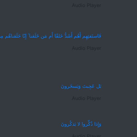
Audio Player
فَاستَفتِهِم أَهُم أَشَدُّ خَلقًا أَم مَن خَلَقنا ۚ إِنّا خَلَقناهُم
Audio Player
بَل عَجِبتَ وَيَسخَرونَ
Audio Player
وَإِذا ذُكِّروا لا يَذكُرونَ
Audio Player