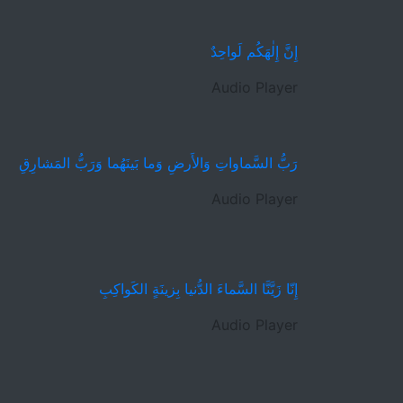
إِنَّ إِلٰهَكُم لَواحِدٌ
Audio Player
رَبُّ السَّماواتِ وَالأَرضِ وَما بَينَهُما وَرَبُّ المَشارِقِ
Audio Player
إِنّا زَيَّنَّا السَّماءَ الدُّنيا بِزينَةٍ الكَواكِبِ
Audio Player