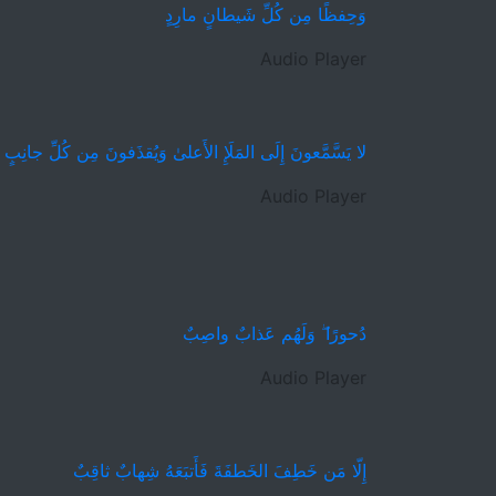
وَحِفظًا مِن كُلِّ شَيطانٍ مارِدٍ
Audio Player
لا يَسَّمَّعونَ إِلَى المَلَإِ الأَعلىٰ وَيُقذَفونَ مِن كُلِّ جانِبٍ
Audio Player
دُحورًا ۖ وَلَهُم عَذابٌ واصِبٌ
Audio Player
إِلّا مَن خَطِفَ الخَطفَةَ فَأَتبَعَهُ شِهابٌ ثاقِبٌ