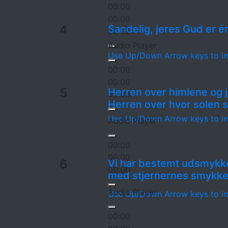
00:00
00:00
4
Sandelig, jeres Gud er é
00:00
Audio Player
Use Up/Down Arrow keys to in
00:00
00:00
5
Herren over himlene og j
00:00
Herren over hvor solen s
Use Up/Down Arrow keys to in
Audio Player
00:00
00:00
6
Vi har bestemt udsmykk
00:00
med stjernernes smykke
Audio Player
Use Up/Down Arrow keys to in
00:00