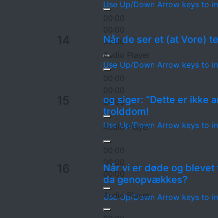
Use Up/Down Arrow keys to in
00:00
00:00
14
Når de ser et (at Vore) t
00:00
Audio Player
Use Up/Down Arrow keys to in
00:00
00:00
15
og siger: ”Dette er ikke
00:00
trolddom!
Use Up/Down Arrow keys to in
Audio Player
00:00
00:00
16
Når vi er døde og blevet t
00:00
da genopvækkes?
Audio Player
Use Up/Down Arrow keys to in