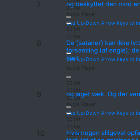
00:00
7
og beskyttet den mod en
00:00
Audio Player
Use Up/Down Arrow keys to in
00:00
00:00
8
De (sataner) kan ikke lytt
00:00
forsamling (af engle); de
kant
Use Up/Down Arrow keys to in
Audio Player
00:00
00:00
9
og jaget væk. Og der ven
00:00
Audio Player
Use Up/Down Arrow keys to in
00:00
00:00
10
Hvis nogen alligevel opf
00:00