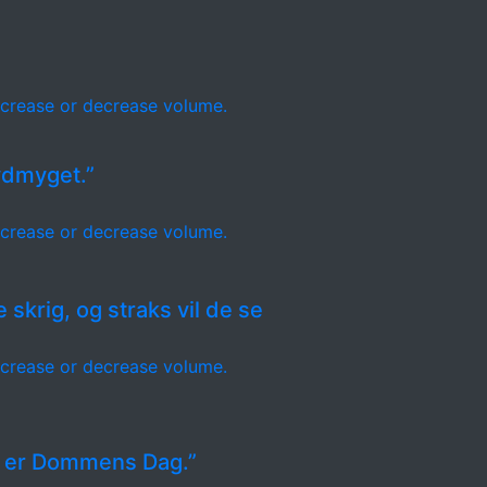
crease or decrease volume.
 ydmyget.”
crease or decrease volume.
e skrig, og straks vil de se
crease or decrease volume.
te er Dommens Dag.”