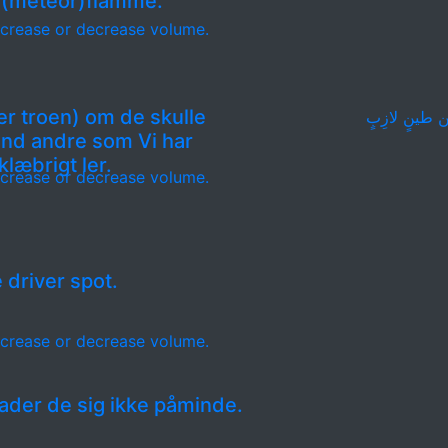
e (meteor)flamme.
crease or decrease volume.
r troen) om de skulle
 مِن طينٍ لازِبٍ
nd andre som Vi har
læbrigt ler.
crease or decrease volume.
 driver spot.
crease or decrease volume.
lader de sig ikke påminde.