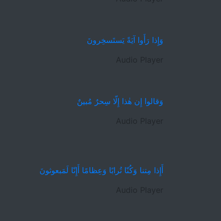
وَإِذا رَأَوا آيَةً يَستَسخِرونَ
Audio Player
وَقالوا إِن هٰذا إِلّا سِحرٌ مُبينٌ
Audio Player
أَإِذا مِتنا وَكُنّا تُرابًا وَعِظامًا أَإِنّا لَمَبعوثونَ
Audio Player