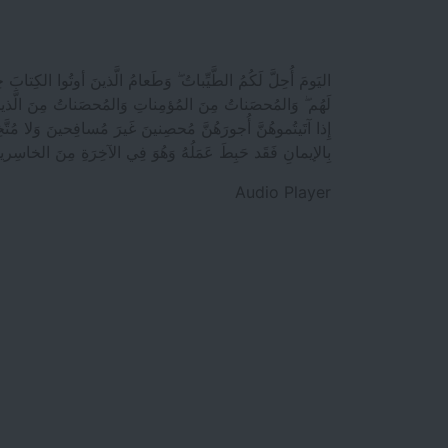
اليَومَ أُحِلَّ لَكُمُ الطَّيِّباتُ ۖ وَطَعامُ الَّذينَ أوتُوا الكِتابَ
لَهُم ۖ وَالمُحصَناتُ مِنَ المُؤمِناتِ وَالمُحصَناتُ مِنَ الَّذي
إِذا آتَيتُموهُنَّ أُجورَهُنَّ مُحصِنينَ غَيرَ مُسافِحينَ وَلا مُتّ
بِالإيمانِ فَقَد حَبِطَ عَمَلُهُ وَهُوَ فِي الآخِرَةِ مِنَ الخاسِري
Audio Player