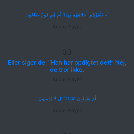
أَم تَأمُرُهُم أَحلامُهُم بِهٰذا ۚ أَم هُم قَومٌ طاغونَ
Audio Player
33
Eller siger de: ”Han har opdigtet det!” Nej,
de tror ikke.
Audio Player
أَم يَقولونَ تَقَوَّلَهُ ۚ بَل لا يُؤمِنونَ
Audio Player