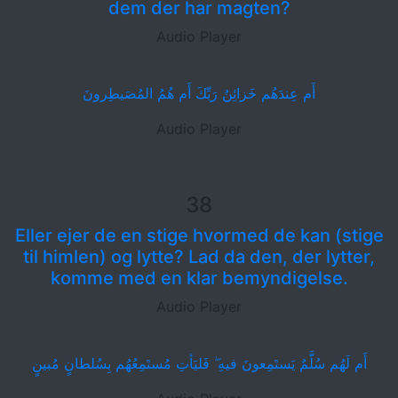
dem der har magten?
Audio Player
أَم عِندَهُم خَزائِنُ رَبِّكَ أَم هُمُ المُصَيطِرونَ
Audio Player
38
Eller ejer de en stige hvormed de kan (stige
til himlen) og lytte? Lad da den, der lytter,
komme med en klar bemyndigelse.
Audio Player
أَم لَهُم سُلَّمٌ يَستَمِعونَ فيهِ ۖ فَليَأتِ مُستَمِعُهُم بِسُلطانٍ مُبينٍ