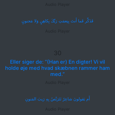
Audio Player
فَذَكِّر فَما أَنتَ بِنِعمَتِ رَبِّكَ بِكاهِنٍ وَلا مَجنونٍ
Audio Player
30
Eller siger de: ”(Han er) En digter! Vi vil
holde øje med hvad skæbnen rammer ham
med.”
Audio Player
أَم يَقولونَ شاعِرٌ نَتَرَبَّصُ بِهِ رَيبَ المَنونِ
Audio Player