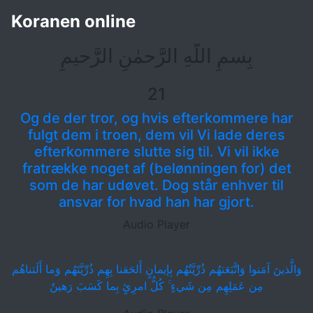
Koranen
52. Bjerget الطور
Koranen online
بِسمِ اللَّهِ الرَّحمٰنِ الرَّحيمِ
21
Og de der tror, og hvis efterkommere har
fulgt dem i troen, dem vil Vi lade deres
efterkommere slutte sig til. Vi vil ikke
fratrække noget af (belønningen for) det
som de har udøvet. Dog står enhver til
ansvar for hvad han har gjort.
Audio Player
وَالَّذينَ آمَنوا وَاتَّبَعَتهُم ذُرِّيَّتُهُم بِإيمانٍ أَلحَقنا بِهِم ذُرِّيَّتَهُم وَما أَلَتناهُم
مِن عَمَلِهِم مِن شَيءٍ ۚ كُلُّ امرِئٍ بِما كَسَبَ رَهينٌ