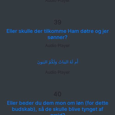
Audio Player
39
Eller skulle der tilkomme Ham døtre og jer
sønner?
Audio Player
أَم لَهُ البَناتُ وَلَكُمُ البَنونَ
Audio Player
40
Eller beder du dem mon om løn (for dette
budskab), så de skulle blive tynget af