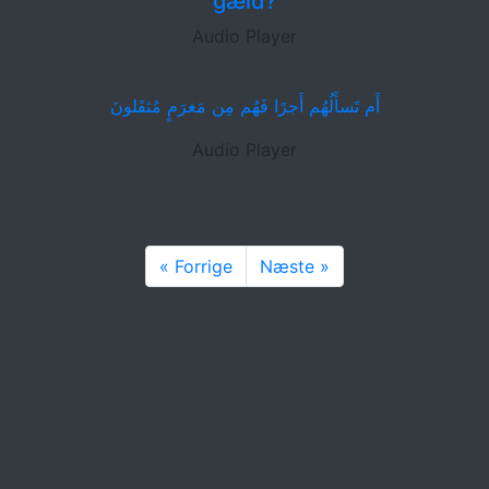
gæld?
Audio Player
أَم تَسأَلُهُم أَجرًا فَهُم مِن مَغرَمٍ مُثقَلونَ
Audio Player
« Forrige
Næste »