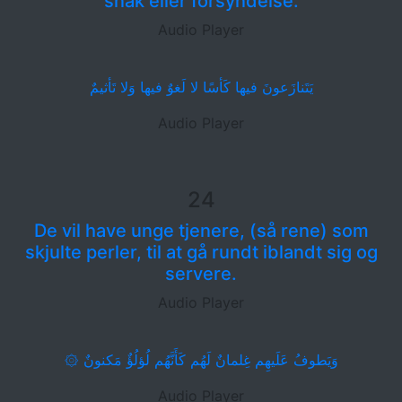
snak eller forsyndelse.
Audio Player
يَتَنازَعونَ فيها كَأسًا لا لَغوٌ فيها وَلا تَأثيمٌ
Audio Player
24
De vil have unge tjenere, (så rene) som
skjulte perler, til at gå rundt iblandt sig og
servere.
Audio Player
۞ وَيَطوفُ عَلَيهِم غِلمانٌ لَهُم كَأَنَّهُم لُؤلُؤٌ مَكنونٌ
Audio Player