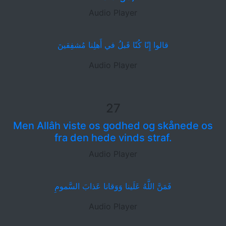
Audio Player
قالوا إِنّا كُنّا قَبلُ في أَهلِنا مُشفِقينَ
Audio Player
27
Men Allâh viste os godhed og skånede os
fra den hede vinds straf.
Audio Player
فَمَنَّ اللَّهُ عَلَينا وَوَقانا عَذابَ السَّمومِ
Audio Player